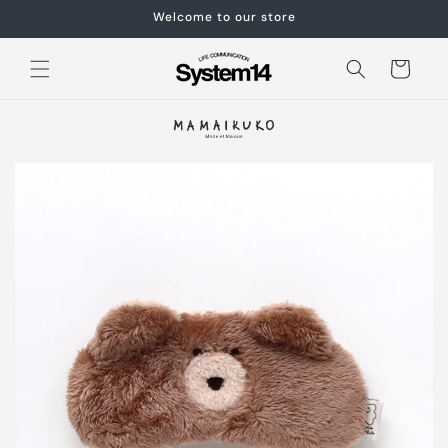
コンテ
Welcome to our store
ンツに
進む
カ
ー
ト