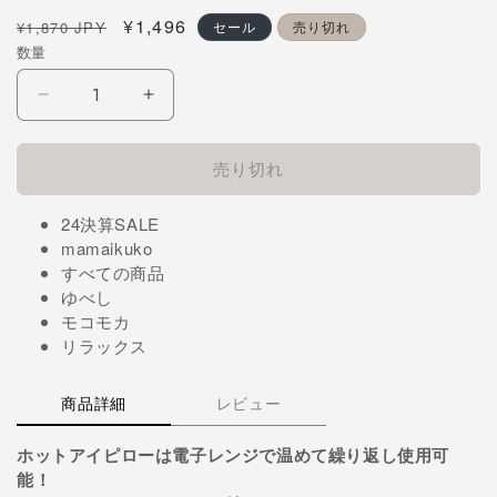
通
セ
¥1,496
¥1,870 JPY
セール
売り切れ
常
ー
数量
価
ル
格
価
モ
モ
格
コ
コ
モ
モ
売り切れ
カ
カ
ホ
ホ
24決算SALE
ッ
ッ
mamaikuko
ト
ト
すべての商品
ア
ア
ゆべし
イ
イ
モコモカ
リラックス
ピ
ピ
ロ
ロ
ー
ー
商品詳細
レビュー
の
の
数
数
ホットアイピローは電子レンジで温めて繰り返し使用可
能！
量
量