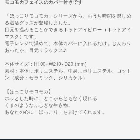
モコモカフェイスのカバー付きです
を
を
減
増
「ほっこりモコモカ」シリーズから、おうち時間を楽しめ
ら
や
る温活グッズが登場しました。
す
す
目元を温めることができるホットアイピロー（ホットアイ
マスク）です。
電子レンジで温めて、本体カバーに入れるだけ。じんわり
あったか、目元リラックス♪
本体サイズ：H100×W210×D20 (mm)
素材：本体…ポリエステル、中身…ポリエステル、コット
ン（成分：セラミック、シリカゲル）
【ほっこりモコモカ】
ホッとした時に、どこからともなく現れる
くまのようなふしぎな生き物。
あなたの心に「ほっこり」を届けてくれます。